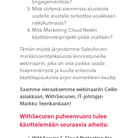
Engagementista?
Mitä siirtymä aiemmista alustoista
uudelle alustalle tarkoittaa asiakkaan
näkökulmasta?
Mitä Marketing Cloud Nextin
käyttöönottoprojekti pitää sisällään?
Tämän myötä järjestämme Salesforcen
markkinointityökaluista kiinnostuneille
webinaarin, joka on oiva paikka saada
lisäymmärrystä ja kuulla erilaisista
käyttötapauksista
arjen esimerkkien kautta.
Saamme vieraaksemme webinaariin Ceilin
asiakkaan, WithSecuren, IT-johtajan
Markku Teerikankaan!
WithSecuren puheenvuoro tulee
käsittelemään seuraavia aiheita:
WithSecure & Cloud Protection for