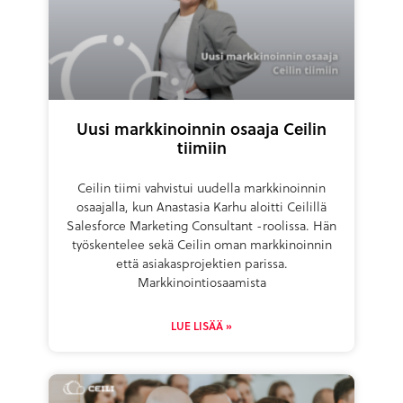
Uusi markkinoinnin osaaja Ceilin
tiimiin
Ceilin tiimi vahvistui uudella markkinoinnin
osaajalla, kun Anastasia Karhu aloitti Ceilillä
Salesforce Marketing Consultant -roolissa. Hän
työskentelee sekä Ceilin oman markkinoinnin
että asiakasprojektien parissa.
Markkinointiosaamista
LUE LISÄÄ »