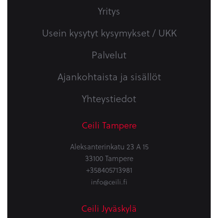
Yritys
Usein kysytyt kysymykset / UKK
Palvelut
Ajankohtaista ja sisällöt
Yhteystiedot
Ceili Tampere
Aleksanterinkatu 23 A 15
33100 Tampere
+358405713981
info@ceili.fi
Ceili Jyväskylä