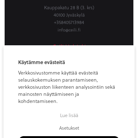
Kauppakatu 28 B (3. krs)
40100 Jyväskylä
+358405713984
info@ceili.fi
Ceili Helsinki
Firdonkatu 2
Käytämme evästeitä
Workery West, 6th floor
Verkkosivustomme käyttää evästeitä
00520 Helsinki (Spaces Tripla)
selauskokemuksen parantamiseen,
+358405713984
verkkosivuston liikenteen analysointiin sekä
info@ceili.fi
mainosten näyttämiseen ja
kohdentamiseen.
Lue lisää
Asetukset