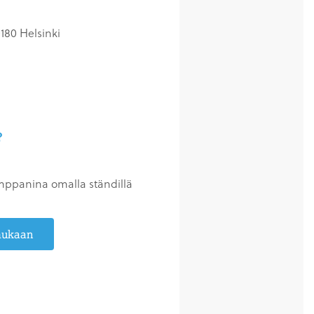
180 Helsinki
?
mppanina omalla ständillä
mukaan