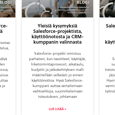
rce-
Yleisiä kysymyksiä
Sale
lä
Salesforce-projektista,
käyttöönotosta ja CRM-
kumppanin valinnasta
käyt
hostaa
telua,
Salesforce-projekti onnistuu
oälyä
parhaiten, kun tavoitteet, käyttäjät,
S
den
liiketoimintaprosessit, aikataulu,
su
issa,
budjetti ja jatkokehityksen malli
tieto
uissa.
määritellään selkeästi jo ennen
jär
uttaa
käyttöönottoa. Hyvä Salesforce-
Hyvin
a ja
kumppani auttaa vertailemaan
varmis
vaihtoehtoja, suunnittelemaan
työns
toteutuksen, johtamaan
LUE LISÄÄ »