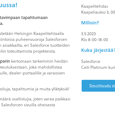
uussa!
Kaapelitehdas
Kaapeliaukio 3, 00
ahtavimpaan tapahtumaan
Milloin?
a.
stetään Helsingin Kaapelitehtaalla
3.5.2023
kiintoisia puheenvuoroja Salesforcen
Klo 8:00-18:00
asiakkailta, eri Salesforce tuotteiden
Kuka järjestää
in toteuttamista projekteista.
parin
kertomaan tarkemmin heidän
Salesforce
oteutuksestaan, joka mahdollistaa
Ceili Platinum ku
ulle, dealer-portaalille ja varaosien
Ilmoittaudu 
iluja, tapahtumia ja muita yllätyksiä!
rä osallistujia, joten varaa paikkasi
Salesforcen sivuilla oheisesta