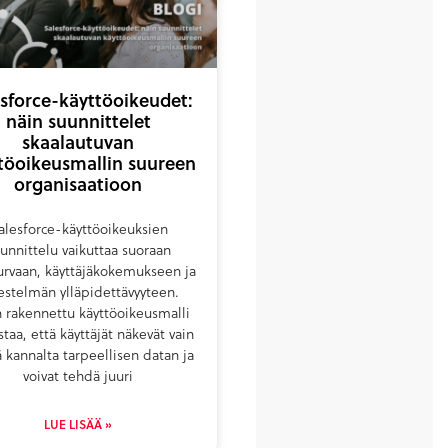
sforce-käyttöoikeudet:
näin suunnittelet
skaalautuvan
töoikeusmallin suureen
organisaatioon
alesforce-käyttöoikeuksien
unnittelu vaikuttaa suoraan
turvaan, käyttäjäkokemukseen ja
jestelmän ylläpidettävyyteen.
 rakennettu käyttöoikeusmalli
taa, että käyttäjät näkevät vain
ä kannalta tarpeellisen datan ja
voivat tehdä juuri
LUE LISÄÄ »