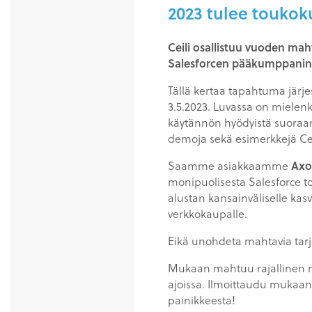
2023 tulee toukok
Ceili osallistuu vuoden m
Salesforcen pääkumppanin
Tällä kertaa tapahtuma järje
3.5.2023. Luvassa on mielen
käytännön hyödyistä suoraan 
demoja sekä esimerkkejä Ceil
Saamme asiakkaamme
Axo
monipuolisesta Salesforce t
alustan kansainväliselle kasv
verkkokaupalle.
Eikä unohdeta mahtavia tarjo
Mukaan mahtuu rajallinen mää
ajoissa. Ilmoittaudu mukaan 
painikkeesta!