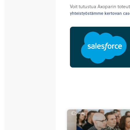
Voit tutustua Axoparin toteu
yhteistyöstämme kertovan case