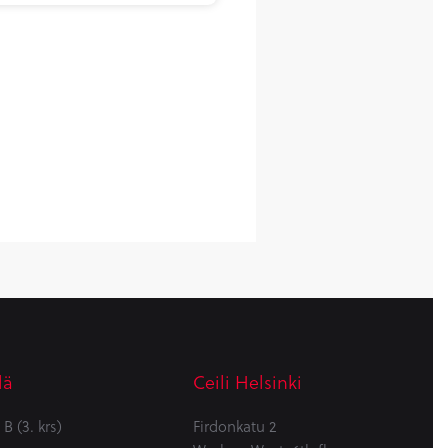
lä
Ceili Helsinki
B (3. krs)
Firdonkatu 2