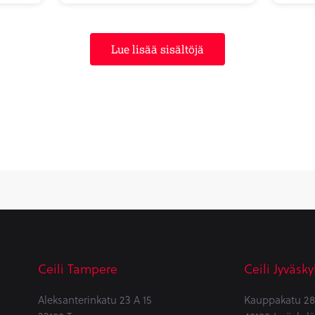
Lue lisää sisältöjä
Ceili Tampere
Ceili Jyväsky
Aleksanterinkatu 23 A 15
Kauppakatu 28 