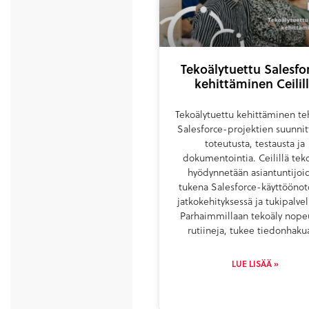
Tekoälytuettu Salesfo
kehittäminen Ceilil
Tekoälytuettu kehittäminen te
Salesforce-projektien suunnit
toteutusta, testausta ja
dokumentointia. Ceilillä tek
hyödynnetään asiantuntijoi
tukena Salesforce-käyttöönoto
jatkokehityksessä ja tukipalvel
Parhaimmillaan tekoäly nope
rutiineja, tukee tiedonhaku
LUE LISÄÄ »