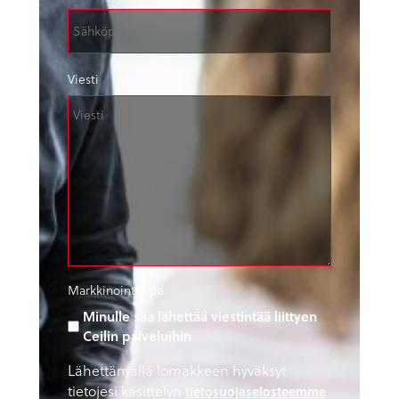
Viesti
Markkinointilupa
Minulle saa lähettää viestintää liittyen
Ceilin palveluihin
Lähettämällä lomakkeen hyväksyt
tietojesi käsittelyn
tietosuojaselosteemme