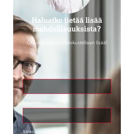
Haluatko tietää lisää
mahdollisuuksista?
Ota yhteyttä, niin keskustellaan lisää!
Etunimi
Sukunimi
Sähköposti