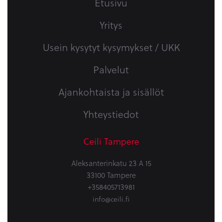
Etusivu
Yritys
Usein kysytyt kysymykset / UKK
Palvelut
Ajankohtaista ja sisällöt
Yhteystiedot
Ceili Tampere
Aleksanterinkatu 23 A 15
33100 Tampere
+358405713981
info@ceili.fi