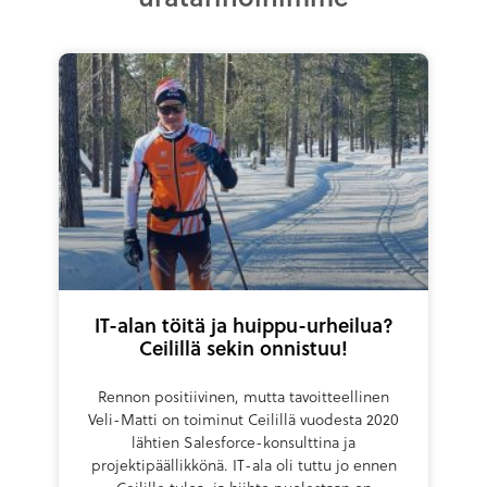
IT-alan töitä ja huippu-urheilua?
Ceilillä sekin onnistuu!
Rennon positiivinen, mutta tavoitteellinen
Veli-Matti on toiminut Ceilillä vuodesta 2020
lähtien Salesforce-konsulttina ja
projektipäällikkönä. IT-ala oli tuttu jo ennen