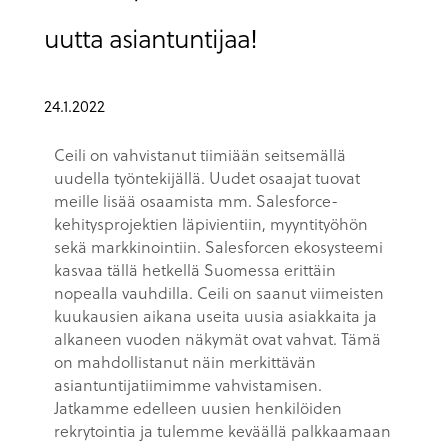
uutta asiantuntijaa!
24.1.2022
Ceili on vahvistanut tiimiään seitsemällä
uudella työntekijällä. Uudet osaajat tuovat
meille lisää osaamista mm. Salesforce-
kehitysprojektien läpivientiin, myyntityöhön
sekä markkinointiin. Salesforcen ekosysteemi
kasvaa tällä hetkellä Suomessa erittäin
nopealla vauhdilla. Ceili on saanut viimeisten
kuukausien aikana useita uusia asiakkaita ja
alkaneen vuoden näkymät ovat vahvat. Tämä
on mahdollistanut näin merkittävän
asiantuntijatiimimme vahvistamisen.
Jatkamme edelleen uusien henkilöiden
rekrytointia ja tulemme keväällä palkkaamaan