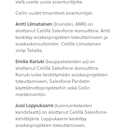
vielä useita uusia asiantuntijoita.
Ceilin uudet timanttiset asiantuntijat:
Antti Liimatainen
(Insinööri, AMK) on
aloittanut Ceilillä Salesforce-konsulttina. Antti
keskittyy asiakasprojektien toteuttamiseen ja
asiakaskonsultointiin. Ceilille Liimatainen
siirtyi Telialta.
Emilia Kariuki
(kauppatieteiden yo) on
aloittanut Ceilillä Salesforce-konsulttina.
Kariuki tulee keskittymään asiakasprojektien
toteuttamiseen, Salesforce Pardotin
käyttöönottoprojekteihin sekä Ceilin
markkinointiin.
Jussi Loppukaarre
(luonnontieteiden
kandidaatti) on aloittanut Ceilillä Salesforce-
kehittäjänä. Loppukaarre keskittyy
asiakasprojektien toteuttamiseen,