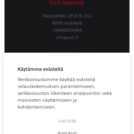
Ceili Jyväskylä
Kauppakatu 28 B (3. krs)
40100 Jyväskylä
+358405713984
info@ceili.fi
Ceili Helsinki
Firdonkatu 2
Käytämme evästeitä
Workery West, 6th floor
Verkkosivustomme käyttää evästeitä
00520 Helsinki (Spaces Tripla)
selauskokemuksen parantamiseen,
+358405713984
verkkosivuston liikenteen analysointiin sekä
info@ceili.fi
mainosten näyttämiseen ja
kohdentamiseen.
Lue lisää
Asetukset