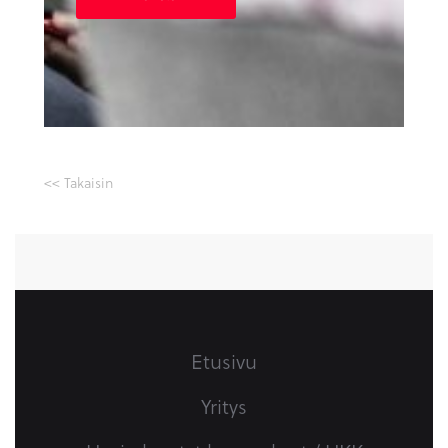
<< Takaisin
Etusivu
Yritys