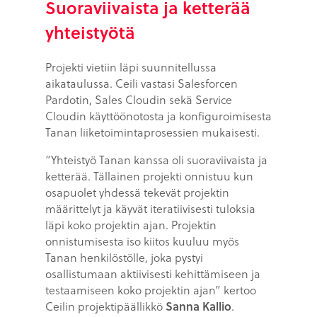
Suoraviivaista ja ketterää
yhteistyötä
Projekti vietiin läpi suunnitellussa
aikataulussa. Ceili vastasi Salesforcen
Pardotin, Sales Cloudin sekä Service
Cloudin käyttöönotosta ja konfiguroimisesta
Tanan liiketoimintaprosessien mukaisesti.
”Yhteistyö Tanan kanssa oli suoraviivaista ja
ketterää. Tällainen projekti onnistuu kun
osapuolet yhdessä tekevät projektin
määrittelyt ja käyvät iteratiivisesti tuloksia
läpi koko projektin ajan. Projektin
onnistumisesta iso kiitos kuuluu myös
Tanan henkilöstölle, joka pystyi
osallistumaan aktiivisesti kehittämiseen ja
testaamiseen koko projektin ajan” kertoo
Ceilin projektipäällikkö
Sanna Kallio
.