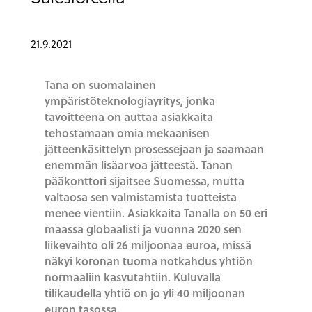
21.9.2021
Tana on suomalainen
ympäristöteknologiayritys, jonka
tavoitteena on auttaa asiakkaita
tehostamaan omia mekaanisen
jätteenkäsittelyn prosessejaan ja saamaan
enemmän lisäarvoa jätteestä. Tanan
pääkonttori sijaitsee Suomessa, mutta
valtaosa sen valmistamista tuotteista
menee vientiin. Asiakkaita Tanalla on 50 eri
maassa globaalisti ja vuonna 2020 sen
liikevaihto oli 26 miljoonaa euroa, missä
näkyi koronan tuoma notkahdus yhtiön
normaaliin kasvutahtiin. Kuluvalla
tilikaudella yhtiö on jo yli 40 miljoonan
euron tasossa.