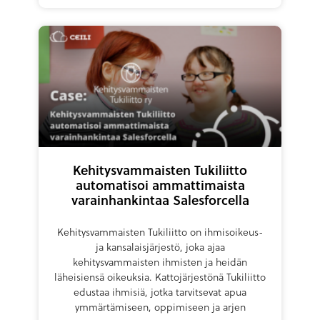
Kehitysvammaisten Tukiliitto
automatisoi ammattimaista
varainhankintaa Salesforcella
Kehitysvammaisten Tukiliitto on ihmisoikeus-
ja kansalaisjärjestö, joka ajaa
kehitysvammaisten ihmisten ja heidän
läheisiensä oikeuksia. Kattojärjestönä Tukiliitto
edustaa ihmisiä, jotka tarvitsevat apua
ymmärtämiseen, oppimiseen ja arjen