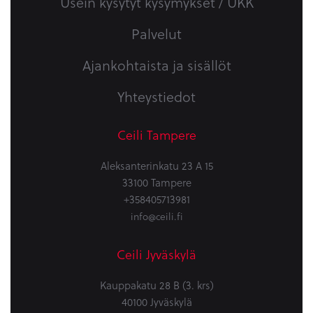
Usein kysytyt kysymykset / UKK
Palvelut
Ajankohtaista ja sisällöt
Yhteystiedot
Ceili Tampere
Aleksanterinkatu 23 A 15
33100 Tampere
+358405713981
info@ceili.fi
Ceili Jyväskylä
Kauppakatu 28 B (3. krs)
40100 Jyväskylä