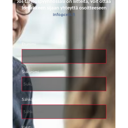
Jos tarjouspyynnössäsi on liitteitä, voit ottaa
lomakkeen sijaan yhteyttä osoitteeseen
info@ceili.fi
Etunimi
Sukunimi
Sähköposti
Viesti