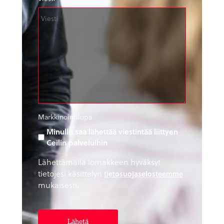
Markkinointilupa
Minulle saa lähettää viestintää liittyen
Ceilin palveluihin
Lähettämällä lomakkeen hyväksyt
tietojesi käsittelyn
tietosuojaselosteemme
mukaisesti.