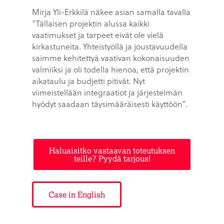
Mirja Yli-Erkkilä näkee asian samalla tavalla
”Tällaisen projektin alussa kaikki
vaatimukset ja tarpeet eivät ole vielä
kirkastuneita. Yhteistyöllä ja joustavuudella
saimme kehitettyä vaativan kokonaisuuden
valmiiksi ja oli todella hienoa, että projektin
aikataulu ja budjetti pitivät. Nyt
viimeistellään integraatiot ja järjestelmän
hyödyt saadaan täysimääräisesti käyttöön”.
Haluaisitko vastaavan toteutuksen
teille? Pyydä tarjous!
Case in English