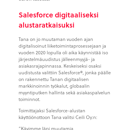
Salesforce digitaaliseksi
alustaratkaisuksi
Tana on jo muutaman vuoden ajan
digitalisoinut liiketoimintaprosessejaan ja
vuoden 2020 lopulla oli aika käynnistää iso
järjestelmäuudistus jälleenmyyjä- ja
asiakasrajapinnassa. Keskeiseksi osaksi
uudistusta valittiin Salesforce®, jonka päälle
on rakennettu Tanan digitaalisen
markkinoinnin työkalut, globaalin
myyntiputken hallinta sekä asiakaspalvelun
toiminnot.
Toimittajaksi Salesforce-alustan
käyttöönottoon Tana valitsi Ceili Oy:n:
”Kävimme läpi muutamia