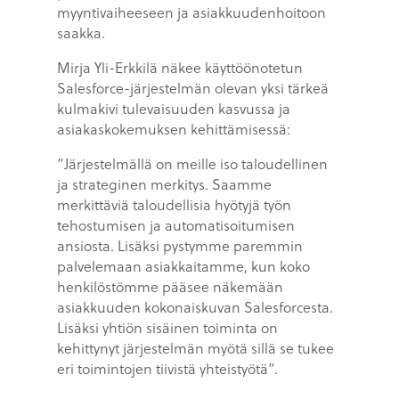
myyntivaiheeseen ja asiakkuudenhoitoon
saakka.
Mirja Yli-Erkkilä näkee käyttöönotetun
Salesforce-järjestelmän olevan yksi tärkeä
kulmakivi tulevaisuuden kasvussa ja
asiakaskokemuksen kehittämisessä:
”Järjestelmällä on meille iso taloudellinen
ja strateginen merkitys. Saamme
merkittäviä taloudellisia hyötyjä työn
tehostumisen ja automatisoitumisen
ansiosta. Lisäksi pystymme paremmin
palvelemaan asiakkaitamme, kun koko
henkilöstömme pääsee näkemään
asiakkuuden kokonaiskuvan Salesforcesta.
Lisäksi yhtiön sisäinen toiminta on
kehittynyt järjestelmän myötä sillä se tukee
eri toimintojen tiivistä yhteistyötä”.