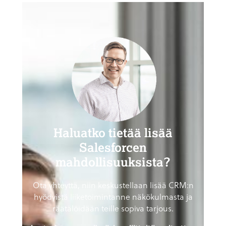
Haluatko tietää lisää
Salesforcen
mahdollisuuksista?
Ota yhteyttä, niin keskustellaan lisää CRM:n
hyödyistä liiketoimintanne näkökulmasta ja
räätälöidään teille sopiva tarjous.