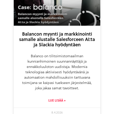
Balancon myynti ja markkinointi
samalle alustalle Salesforceen AI:ta
ja Slackia hyödyntäen
Balanco on tilitoimistomaailman
kunnianhimoinen suunnannäyttäjä ja
ennakkoluuloton uudistaja. Modernia
teknologiaa aktiivisesti hyödyntävänä ja
automaation mahdollisuuksiin tarttuvana
toimijana se kaipasi tuekseen järjestelmää,
joka jakaa samat tavoitteet.
LUE LISÄÄ »
8.4.2026