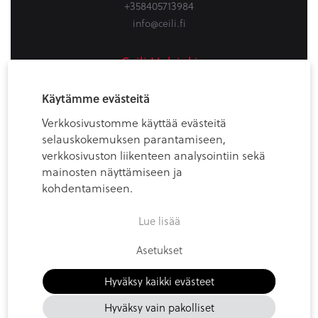
+358405713984
info@ceili.fi
Ceili Helsinki
Firdonkatu 2
Käytämme evästeitä
Workery West, 6th floor
Verkkosivustomme käyttää evästeitä
00520 Helsinki (Spaces Tripla)
selauskokemuksen parantamiseen,
+358405713984
verkkosivuston liikenteen analysointiin sekä
info@ceili.fi
mainosten näyttämiseen ja
kohdentamiseen.
Lue lisää
Asetukset
© Ceili
Hyväksy kaikki evästeet
Tietosuojaseloste / Privacy Policy
Evästeseloste
Hyväksy vain pakolliset