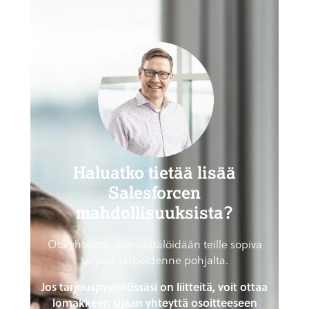
Haluatko tietää lisää
Salesforcen
mahdollisuuksista?
Ota yhteyttä, niin räätälöidään teille sopiva
tarjous tarpeidenne pohjalta.
Jos tarjouspyynnössäsi on liitteitä, voit ottaa
lomakkeen sijaan yhteyttä osoitteeseen