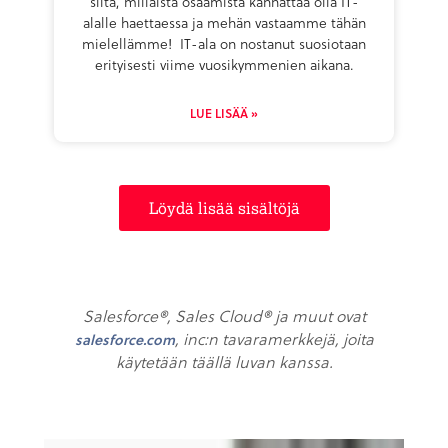
siitä, millaista osaamista kannattaa olla IT-
alalle haettaessa ja mehän vastaamme tähän
mielellämme! IT-ala on nostanut suosiotaan
erityisesti viime vuosikymmenien aikana.
LUE LISÄÄ »
Löydä lisää sisältöjä
Salesforce®, Sales Cloud® ja muut ovat
, inc:n tavaramerkkejä, joita
salesforce.com
käytetään täällä luvan kanssa.