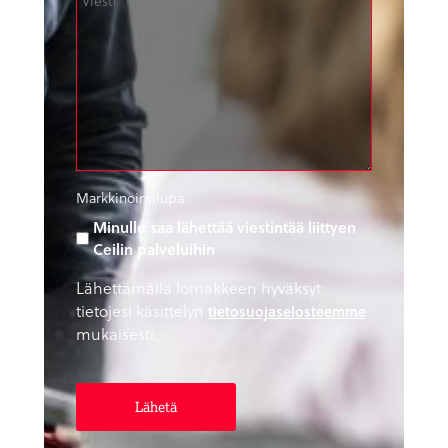
Markkinointilupa
Minulle saa lähettää viestintää liittyen
Ceilin palveluihin
Lähettämällä lomakkeen hyväksyt
tietojesi käsittelyn
tietosuojaselosteemme
mukaisesti.