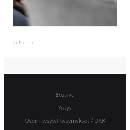
<< Takaisin
Etusivu
Yritys
Usein kysytyt kysymykset / UKK