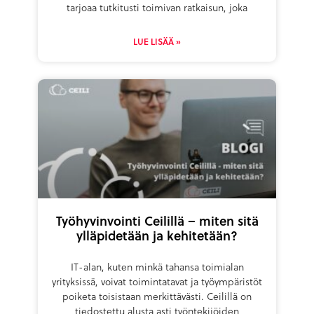
tarjoaa tutkitusti toimivan ratkaisun, joka
LUE LISÄÄ »
Työhyvinvointi Ceilillä – miten sitä
ylläpidetään ja kehitetään?
IT-alan, kuten minkä tahansa toimialan
yrityksissä, voivat toimintatavat ja työympäristöt
poiketa toisistaan merkittävästi. Ceilillä on
tiedostettu alusta asti työntekijöiden