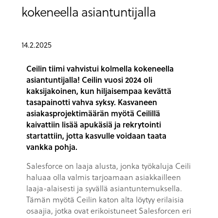
kokeneella asiantuntijalla
14.2.2025
Ceilin tiimi vahvistui kolmella kokeneella
asiantuntijalla! Ceilin vuosi 2024 oli
kaksijakoinen, kun hiljaisempaa kevättä
tasapainotti vahva syksy. Kasvaneen
asiakasprojektimäärän myötä Ceilillä
kaivattiin lisää apukäsiä ja rekrytointi
startattiin, jotta kasvulle voidaan taata
vankka pohja.
Salesforce on laaja alusta, jonka työkaluja Ceili
haluaa olla valmis tarjoamaan asiakkailleen
laaja-alaisesti ja syvällä asiantuntemuksella.
Tämän myötä Ceilin katon alta löytyy erilaisia
osaajia, jotka ovat erikoistuneet Salesforcen eri