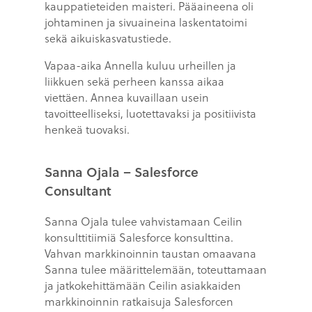
kauppatieteiden maisteri. Pääaineena oli
johtaminen ja sivuaineina laskentatoimi
sekä aikuiskasvatustiede.
Vapaa-aika Annella kuluu urheillen ja
liikkuen sekä perheen kanssa aikaa
viettäen. Annea kuvaillaan usein
tavoitteelliseksi, luotettavaksi ja positiivista
henkeä tuovaksi.
Sanna Ojala – Salesforce
Consultant
Sanna Ojala tulee vahvistamaan Ceilin
konsulttitiimiä Salesforce konsulttina.
Vahvan markkinoinnin taustan omaavana
Sanna tulee määrittelemään, toteuttamaan
ja jatkokehittämään Ceilin asiakkaiden
markkinoinnin ratkaisuja Salesforcen