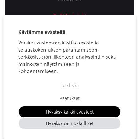
Ceili Helsinki
Firdonkatu 2
Käytämme evästeitä
Workery West, 6th floor
Verkkosivustomme käyttää evästeitä
00520 Helsinki (Spaces Tripla)
selauskokemuksen parantamiseen,
+358405713984
verkkosivuston liikenteen analysointiin sekä
info@ceili.fi
mainosten näyttämiseen ja
kohdentamiseen.
Lue lisää
Asetukset
© Ceili
Hyväksy kaikki evästeet
Tietosuojaseloste / Privacy Policy
Evästeseloste
Hyväksy vain pakolliset