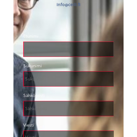
info@ceili.fi
Etunimi
Sukunimi
Sähköposti
Viesti