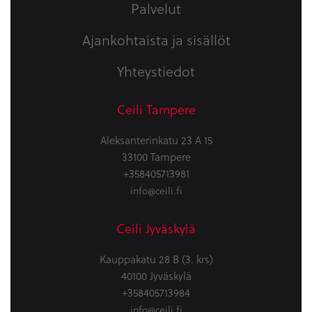
Palvelut
Ajankohtaista ja sisällöt
Yhteystiedot
Ceili Tampere
Aleksanterinkatu 23 A 15
33100 Tampere
+358405713981
info@ceili.fi
Ceili Jyväskylä
Kauppakatu 28 B (3. krs)
40100 Jyväskylä
+358405713984
info@ceili.fi