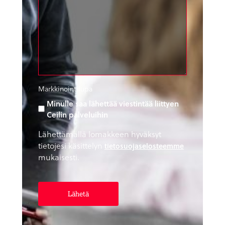
Markkinointilupa
Minulle saa lähettää viestintää liittyen
Ceilin palveluihin
Lähettämällä lomakkeen hyväksyt
tietojesi käsittelyn
tietosuojaselosteemme
mukaisesti.