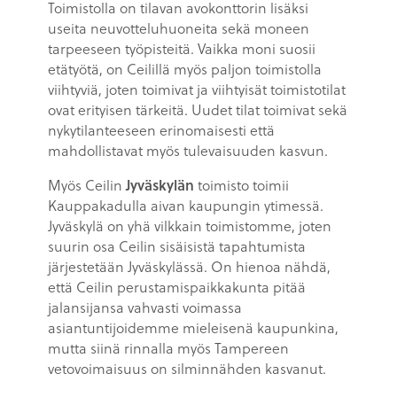
Toimistolla on tilavan avokonttorin lisäksi
useita neuvotteluhuoneita sekä moneen
tarpeeseen työpisteitä. Vaikka moni suosii
etätyötä, on Ceilillä myös paljon toimistolla
viihtyviä, joten toimivat ja viihtyisät toimistotilat
ovat erityisen tärkeitä. Uudet tilat toimivat sekä
nykytilanteeseen erinomaisesti että
mahdollistavat myös tulevaisuuden kasvun.
Myös Ceilin
Jyväskylän
toimisto toimii
Kauppakadulla aivan kaupungin ytimessä.
Jyväskylä on yhä vilkkain toimistomme, joten
suurin osa Ceilin sisäisistä tapahtumista
järjestetään Jyväskylässä. On hienoa nähdä,
että Ceilin perustamispaikkakunta pitää
jalansijansa vahvasti voimassa
asiantuntijoidemme mieleisenä kaupunkina,
mutta siinä rinnalla myös Tampereen
vetovoimaisuus on silminnähden kasvanut.