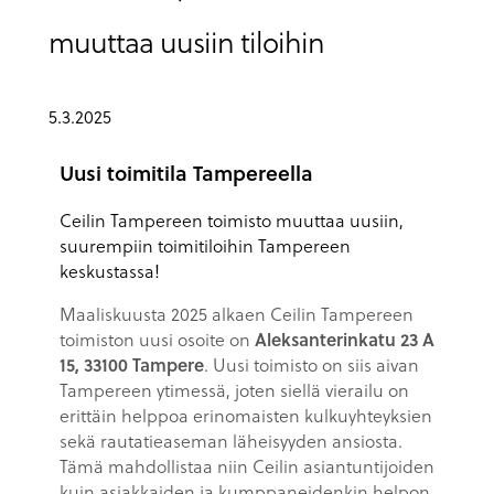
muuttaa uusiin tiloihin
5.3.2025
Uusi toimitila Tampereella
Ceilin Tampereen toimisto muuttaa uusiin,
suurempiin toimitiloihin Tampereen
keskustassa!
Maaliskuusta 2025 alkaen Ceilin Tampereen
toimiston uusi osoite on
Aleksanterinkatu 23 A
15, 33100 Tampere
. Uusi toimisto on siis aivan
Tampereen ytimessä, joten siellä vierailu on
erittäin helppoa erinomaisten kulkuyhteyksien
sekä rautatieaseman läheisyyden ansiosta.
Tämä mahdollistaa niin Ceilin asiantuntijoiden
kuin asiakkaiden ja kumppaneidenkin helpon