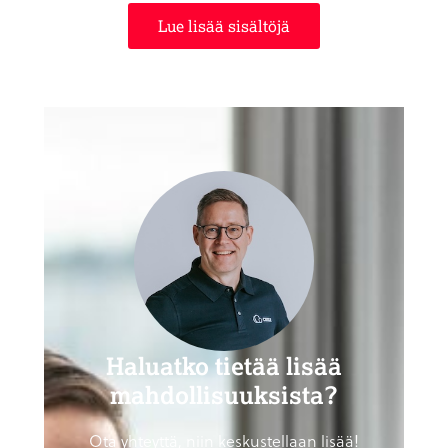
Lue lisää sisältöjä
Haluatko tietää lisää
mahdollisuuksista?
Ota yhteyttä, niin keskustellaan lisää!