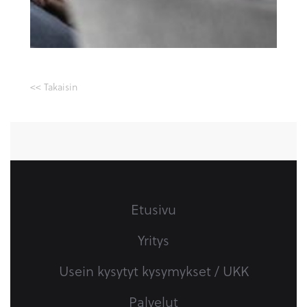
<< Takaisin
Etusivu
Yritys
Usein kysytyt kysymykset / UKK
Palvelut