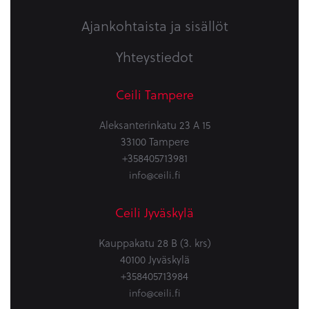
Ajankohtaista ja sisällöt
Yhteystiedot
Ceili Tampere
Aleksanterinkatu 23 A 15
33100 Tampere
+358405713981
info@ceili.fi
Ceili Jyväskylä
Kauppakatu 28 B (3. krs)
40100 Jyväskylä
+358405713984
info@ceili.fi