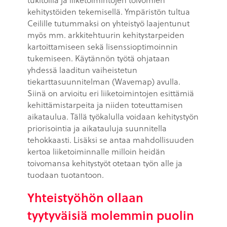
kehitystöiden tekemisellä. Ympäristön tultua
Ceilille tutummaksi on yhteistyö laajentunut
myös mm. arkkitehtuurin kehitystarpeiden
kartoittamiseen sekä lisenssioptimoinnin
tukemiseen. Käytännön työtä ohjataan
yhdessä laaditun vaiheistetun
tiekarttasuunnitelman (Wavemap) avulla.
Siinä on arvioitu eri liiketoimintojen esittämiä
kehittämistarpeita ja niiden toteuttamisen
aikataulua. Tällä työkalulla voidaan kehitystyön
priorisointia ja aikatauluja suunnitella
tehokkaasti. Lisäksi se antaa mahdollisuuden
kertoa liiketoiminnalle milloin heidän
toivomansa kehitystyöt otetaan työn alle ja
tuodaan tuotantoon.
Yhteistyöhön ollaan
tyytyväisiä molemmin puolin