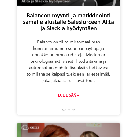
Balancon myynti ja markkinointi
samalle alustalle Salesforceen AI:ta
ja Slackia hyödyntäen
Balanco on tilitoimistomaailman
kunnianhimoinen suunnannäyttäjä ja
ennakkoluuloton uudistaja. Modernia
teknologiaa aktiivisesti hyödyntävänä ja
automaation mahdollisuuksiin tarttuvana
toimijana se kaipasi tuekseen järjestelmää,
joka jakaa samat tavoitteet.
LUE LISÄÄ »
8.4.2026