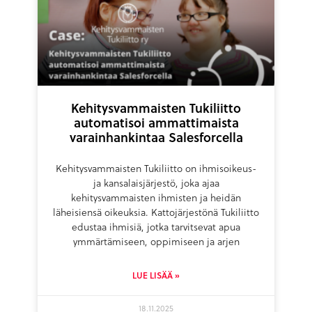
Kehitysvammaisten Tukiliitto
automatisoi ammattimaista
varainhankintaa Salesforcella
Kehitysvammaisten Tukiliitto on ihmisoikeus-
ja kansalaisjärjestö, joka ajaa
kehitysvammaisten ihmisten ja heidän
läheisiensä oikeuksia. Kattojärjestönä Tukiliitto
edustaa ihmisiä, jotka tarvitsevat apua
ymmärtämiseen, oppimiseen ja arjen
LUE LISÄÄ »
18.11.2025