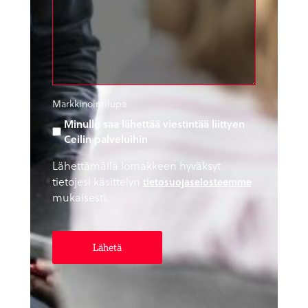
Markkinointilupa
Minulle saa lähettää viestintää liittyen
Ceilin palveluihin
Lähettämällä lomakkeen hyväksyt
tietojesi käsittelyn
tietosuojaselosteemme
mukaisesti.