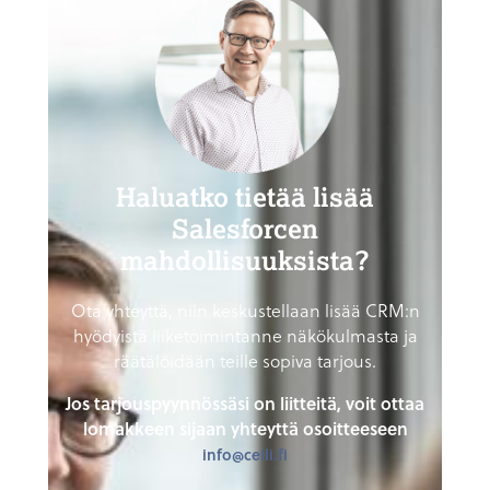
Haluatko tietää lisää
Salesforcen
mahdollisuuksista?
Ota yhteyttä, niin keskustellaan lisää CRM:n
hyödyistä liiketoimintanne näkökulmasta ja
räätälöidään teille sopiva tarjous.
Jos tarjouspyynnössäsi on liitteitä, voit ottaa
lomakkeen sijaan yhteyttä osoitteeseen
info@ceili.fi