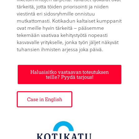
tärkeitä, jotta töiden priorisointi ja niiden
viestintä eri sidosryhmille onnistuu
mutkattomasti. Kotikadun kaltaiset kumppanit
ovat meille hyvin tärkeitä – pääsemme
tekemään vaativaa kehitystyötä nopeasti
kasvavalle yritykselle, jonka työn jäljet näkyvät
tuhansien ihmisten arjessa joka päivä.
Haluaisitko vastaavan toteutuksen
teille? Pyydä tarjous!
Case in English