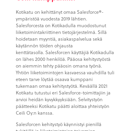
Kotikatu on kehittänyt omaa Salesforce®-
ympäristöä vuodesta 2019 lähtien.
Salesforcesta on Kotikadulla muodostunut
liiketoimintakriittinen tietojärjestelmä. Sillä
hoidetaan myyntiä, asiakaspalvelua sekä
käytännön töiden ohjausta
kenttätasolla. Salesforcen käyttäjiä Kotikadulla
on lähes 2000 henkilöä. Pääosa kehitystyöstä
on aiemmin tehty pääosin omana työnä.
Yhtiön liiketoimintojen kasvaessa vauhdilla tuli
eteen tarve löytää osaava kumppani
tukemaan omaa kehitystyötä. Keväällä 2021
Kotikatu tutustui eri Salesforce-toimittajiin ja
arvioi heidän kyvykkyyksiään. Selvitystyön
päätteeksi Kotikatu päätti aloittaa yhteistyön
Ceili Oy:n kanssa.
Salesforcen kehitystyö käynnistyi pienillä
tukitöillä ja liiketoimintojen toivomien