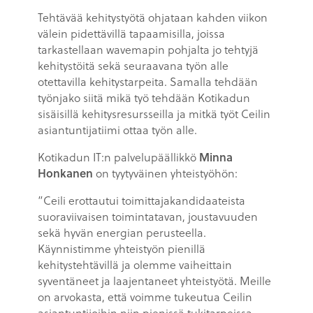
Tehtävää kehitystyötä ohjataan kahden viikon
välein pidettävillä tapaamisilla, joissa
tarkastellaan wavemapin pohjalta jo tehtyjä
kehitystöitä sekä seuraavana työn alle
otettavilla kehitystarpeita. Samalla tehdään
työnjako siitä mikä työ tehdään Kotikadun
sisäisillä kehitysresursseilla ja mitkä työt Ceilin
asiantuntijatiimi ottaa työn alle.
Kotikadun IT:n palvelupäällikkö
Minna
Honkanen
on tyytyväinen yhteistyöhön:
”Ceili erottautui toimittajakandidaateista
suoraviivaisen toimintatavan, joustavuuden
sekä hyvän energian perusteella.
Käynnistimme yhteistyön pienillä
kehitystehtävillä ja olemme vaiheittain
syventäneet ja laajentaneet yhteistyötä. Meille
on arvokasta, että voimme tukeutua Ceilin
asiantuntijoihin niin pienissä tukitarpeissa