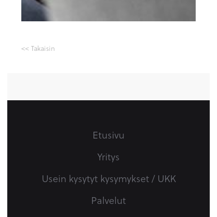
<< Takaisin
Etusivu
Yritys
Usein kysytyt kysymykset / UKK
Palvelut