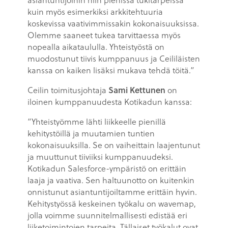
kuin myös esimerkiksi arkkitehtuuria
koskevissa vaativimmissakin kokonaisuuksissa.
Olemme saaneet tukea tarvittaessa myös
nopealla aikataululla. Yhteistyöstä on
muodostunut tiivis kumppanuus ja Ceililäisten
kanssa on kaiken lisäksi mukava tehdä töitä.”
Ceilin toimitusjohtaja
Sami Kettunen
on
iloinen kumppanuudesta Kotikadun kanssa:
”Yhteistyömme lähti liikkeelle pienillä
kehitystöillä ja muutamien tuntien
kokonaisuuksilla. Se on vaiheittain laajentunut
ja muuttunut tiiviiksi kumppanuudeksi.
Kotikadun Salesforce-ympäristö on erittäin
laaja ja vaativa. Sen haltuunotto on kuitenkin
onnistunut asiantuntijoiltamme erittäin hyvin.
Kehitystyössä keskeinen työkalu on wavemap,
jolla voimme suunnitelmallisesti edistää eri
liiketoimintojen tarpeita. Tällaiset työkalut ovat