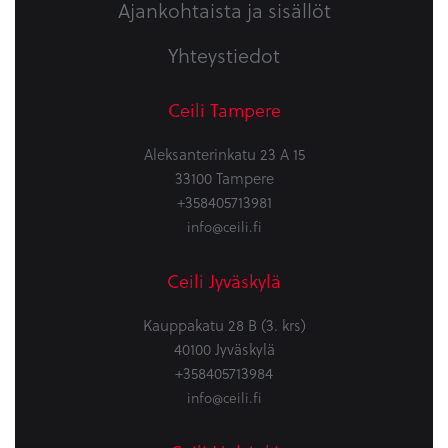
Ajankohtaista ja sisällöt
Yhteystiedot
Ceili Tampere
Aleksanterinkatu 23 A 15
33100 Tampere
+358405713981
info@ceili.fi
Ceili Jyväskylä
Kauppakatu 28 B (3. krs)
40100 Jyväskylä
+358405713984
info@ceili.fi