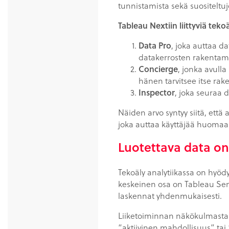
tunnistamista sekä suositeltu
Tableau Nextiin liittyviä te
Data Pro
, joka auttaa d
datakerrosten rakentami
Concierge
, jonka avulla
hänen tarvitsee itse rake
Inspector
, joka seuraa 
Näiden arvo syntyy siitä, että
joka auttaa käyttäjää huom
Luotettava data on
Tekoäly analytiikassa on hyödyl
keskeinen osa on Tableau Seman
laskennat yhdenmukaisesti.
Liiketoiminnan näkökulmasta s
“aktiivinen mahdollisuus” tai 