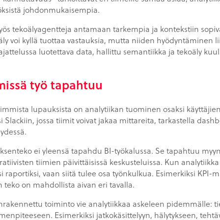
töksistä johdonmukaisempia.
ös tekoälyagentteja antamaan tarkempia ja kontekstiin sopiv
ly voi kyllä tuottaa vastauksia, mutta niiden hyödyntäminen l
jattelussa luotettava data, hallittu semantiikka ja tekoäly ku
 missä työ tapahtuu
immista lupauksista on analytiikan tuominen osaksi käyttäjien
Slackiin, jossa tiimit voivat jakaa mittareita, tarkastella dash
eydessä.
ksenteko ei yleensä tapahdu BI-työkalussa. Se tapahtuu myyn
tiivisten tiimien päivittäisissä keskusteluissa. Kun analytiik
seksi raportiksi, vaan siitä tulee osa työnkulkua. Esimerkiksi KP
n teko on mahdollista aivan eri tavalla.
rakennettu toiminto vie analytiikkaa askeleen pidemmälle: ti
oimenpiteeseen. Esimerkiksi jatkokäsittelyyn, hälytykseen, teh