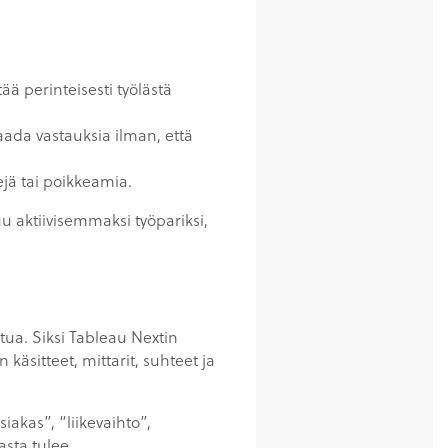
ä perinteisesti työlästä
 saada vastauksia ilman, että
ejä tai poikkeamia.
uu aktiivisemmaksi työpariksi,
ttua. Siksi Tableau Nextin
käsitteet, mittarit, suhteet ja
akas”, “liikevaihto”,
asta tulee