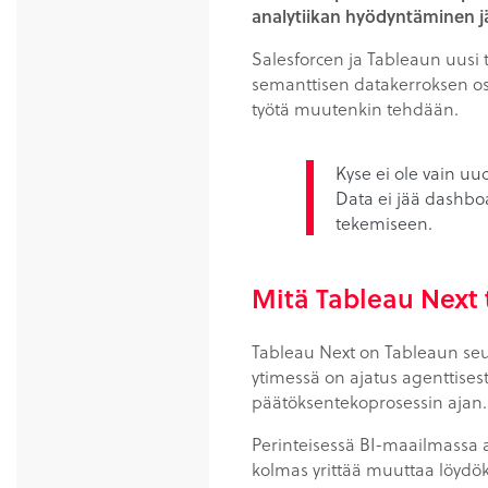
analytiikan hyödyntäminen jää
Salesforcen ja Tableaun uusi 
semanttisen datakerroksen os
työtä muutenkin tehdään.
Kyse ei ole vain uu
Data ei jää dashbo
tekemiseen.
Mitä Tableau Next 
Tableau Next on Tableaun seu
ytimessä on ajatus agenttisest
päätöksentekoprosessin ajan.
Perinteisessä BI-maailmassa an
kolmas yrittää muuttaa löydök