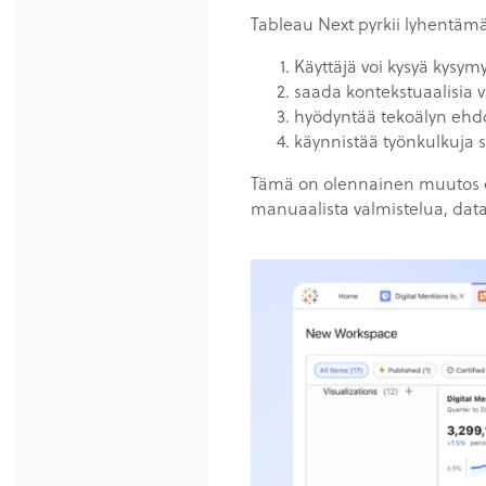
Tableau Next pyrkii lyhentäm
Käyttäjä voi kysyä kysymyk
saada kontekstuaalisia v
hyödyntää tekoälyn ehdo
käynnistää työnkulkuja s
Tämä on olennainen muutos erit
manuaalista valmistelua, data