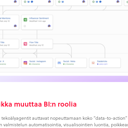
ikka muuttaa BI:n roolia
sa tekoälyagentit auttavat nopeuttamaan koko “data-to-action
an valmistelun automatisointia, visualisointien luontia, poikke