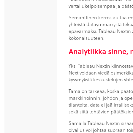
vertailukelpoisempaa ja pää
Semanttinen kerros auttaa my
yhteistä dataymmärrystä tekoä
epävarmaksi. Tableau Nextin a
kokonaisuuteen.
Analytiikka sinne,
Yksi Tableau Nextin kiinnostav
Next voidaan viedä esimerkiksi 
kysymyksiä keskustelujen yht
Tämä on tärkeää, koska päätö
markkinoinnin, johdon ja opera
tilanteita, data ei jää irralli
sekä siitä tehtävien päätöksie
Samalla Tableau Nextin sisään
oivallus voi johtaa suoraan t