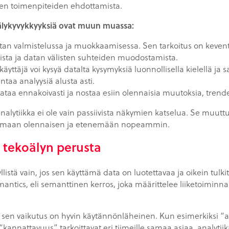
jen toimenpiteiden ehdottamista.
koälykyvykkyyksiä ovat muun muassa:
atan valmistelussa ja muokkaamisessa. Sen tarkoitus on keventä
sta ja datan välisten suhteiden muodostamista.
 käyttäjä voi kysyä datalta kysymyksiä luonnollisella kielellä ja
ntaa analyysiä alusta asti.
dataa ennakoivasti ja nostaa esiin olennaisia muutoksia, trend
 analytiikka ei ole vain passiivista näkymien katselua. Se muutt
aamaan olennaisen ja etenemään nopeammin.
 tekoälyn perusta
listä vain, jos sen käyttämä data on luotettavaa ja oikein tulki
tics, eli semanttinen kerros, joka määrittelee liiketoiminnan 
en vaikutus on hyvin käytännönläheinen. Kun esimerkiksi “asi
“kannattavuus” tarkoittavat eri tiimeille samaa asiaa, analytiik