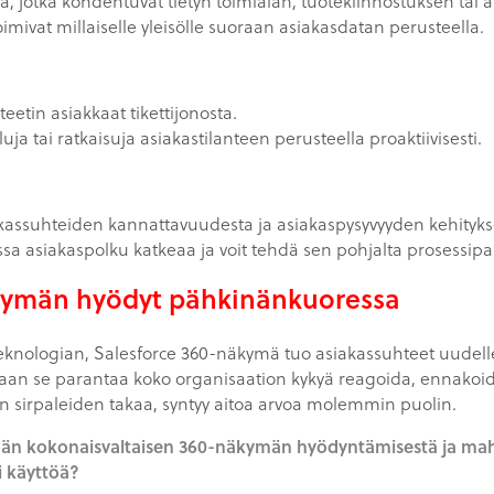
, jotka kohdentuvat tietyn toimialan, tuotekiinnostuksen tai
toimivat millaiselle yleisölle suoraan asiakasdatan perusteella.
eetin asiakkaat tikettijonosta.
ja tai ratkaisuja asiakastilanteen perusteella proaktiivisesti.
assuhteiden kannattavuudesta ja asiakaspysyvyyden kehityks
sa asiakaspolku katkeaa ja voit tehdä sen pohjalta prosessip
kymän hyödyt pähkinänkuoressa
 teknologian, Salesforce 360-näkymä tuo asiakassuhteet uudelle
an se parantaa koko organisaation kykyä reagoida, ennakoida
n sirpaleiden takaa, syntyy aitoa arvoa molemmin puolin.
än kokonaisvaltaisen 360-näkymän hyödyntämisestä ja mahd
 käyttöä?