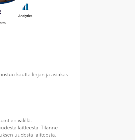
ostuu kautta linjan ja asiakas
intien välillä.
udesta laitteesta. Tilanne
uksen uudesta laitteesta.