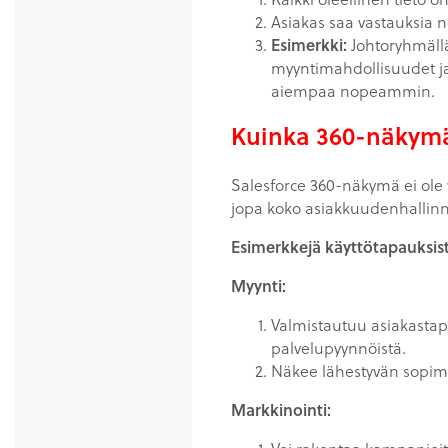
Asiakas saa vastauksia n
Esimerkki:
Johtoryhmällä
myyntimahdollisuudet ja 
aiempaa nopeammin.
Kuinka 360-näkymä
Salesforce 360-näkymä ei ole v
jopa koko asiakkuudenhallinna
Esimerkkejä käyttötapauksista
Myynti:
Valmistautuu asiakastapa
palvelupyynnöistä.
Näkee lähestyvän sopimus
Markkinointi: