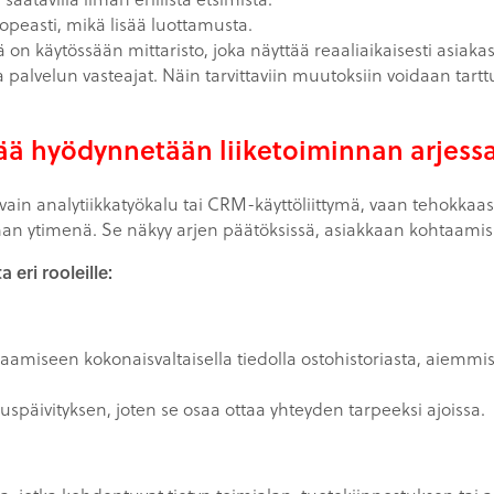
opeasti, mikä lisää luottamusta.
 on käytössään mittaristo, joka näyttää reaaliaikaisesti asiaka
palvelun vasteajat. Näin tarvittaviin muutoksiin voidaan tart
ä hyödynnetään liiketoiminnan arjess
ain analytiikkatyökalu tai CRM-käyttöliittymä, vaan tehokkaast
n ytimenä. Se näkyy arjen päätöksissä, asiakkaan kohtaamisis
 eri rooleille:
amiseen kokonaisvaltaisella tiedolla ostohistoriasta, aiemmis
päivityksen, joten se osaa ottaa yhteyden tarpeeksi ajoissa.