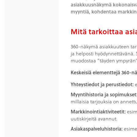
asiakkuusnäkymä kokonaisval
myyntiä, kohdentaa markkinoi
Mitä tarkoittaa a
360-näkymä asiakkuuteen tarkoi
ja helposti hyödynnettävänä. S
muodostaa ”täyden ympyrän”, 
Keskeisiä elementtejä 360-n
Yhteystiedot ja perustiedot:
e
Myyntihistoria ja sopimukset
millaisia tarjouksia on annettu
Markkinointiaktiviteetit:
esime
uutiskirjeitä avannut.
Asiakaspalveluhistoria:
esimer