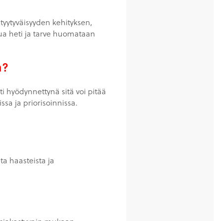
styytyväisyyden kehityksen,
tua heti ja tarve huomataan
a?
i hyödynnettynä sitä voi pitää
sa ja priorisoinnissa.
ta haasteista ja