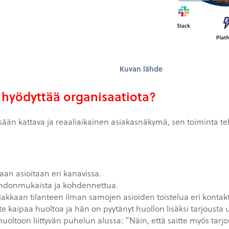
Kuvan lähde
hyödyttää organisaatiota?
sään kattava ja reaaliaikainen asiakasnäkymä, sen toiminta teh
aan asioitaan eri kanavissa.
 johdonmukaista ja kohdennettua.
siakkaan tilanteen ilman samojen asioiden toistelua eri kontakto
e kaipaa huoltoa ja hän on pyytänyt huollon lisäksi tarjousta u
oltoon liittyvän puhelun alussa: ”Näin, että saitte myös tarjo