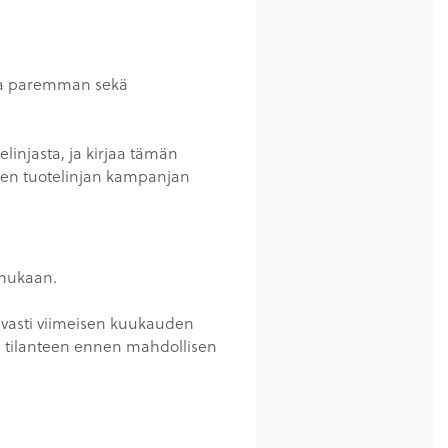
oda paremman sekä
linjasta, ja kirjaa tämän
den tuotelinjan kampanjan
 mukaan.
avasti viimeisen kuukauden
n tilanteen ennen mahdollisen