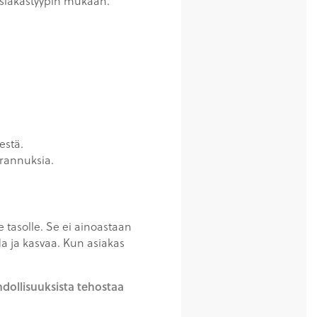
 asiakastyypin mukaan.
estä.
arannuksia.
 tasolle. Se ei ainoastaan
 ja kasvaa. Kun asiakas
ollisuuksista tehostaa