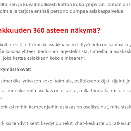
tainen ja kuvainnollisesti kattaa koko ympyrän. Tämän ans
ntia ja tarjota entistä personoidumpaa asiakaspalvelua.
siakkuuden 360 asteen näkymä?
ttaa sitä, että kaikki asiakkaaseen liittyvä tieto on saatavill
e kokoaa yhteen tiedon eri järjestelmistä, tiimeiltä ja asiakas
joka kattaa asiakkaan koko elinkaaren:
äkymässä ovat:
simerkiksi yrityksen koko, toimiala, päätöksentekijät, sijainti jn
:
esimerkiksi mitä asiakas on ostanut, millä hinnalla, milloin 
.
rkiksi mihin kampanjoihin asiakas on osallistunut, mitä sisäl
kiksi tehdyt tiketit, käydyt puhelut, chat-keskustelut, ratkaisut