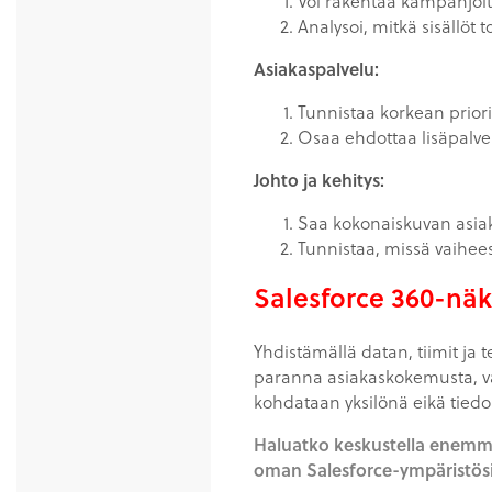
Voi rakentaa kampanjoita
Analysoi, mitkä sisällöt 
Asiakaspalvelu:
Tunnistaa korkean priorit
Osaa ehdottaa lisäpalvelu
Johto ja kehitys:
Saa kokonaiskuvan asiak
Tunnistaa, missä vaihees
Salesforce 360-nä
Yhdistämällä datan, tiimit ja
paranna asiakaskokemusta, va
kohdataan yksilönä eikä tiedo
Haluatko keskustella enemm
oman Salesforce-ympäristösi