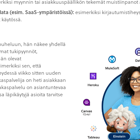
rkiksi myynnin tai asiakkuuspäällikön tekemät muistiinpanot 
data (esim. SaaS-ympäristöissä):
esimerkiksi kirjautumistihey
käytössä.
 puheluun, hän näkee yhdellä
mat tukipyynnöt,
ään olevat
merkiksi sen, että
teydessä viikko sitten uuden
kaspalvelija on heti asiakkaan
asiakaspalvelu on asiantuntevaa
 läpikäytyjä asioita tarvitse