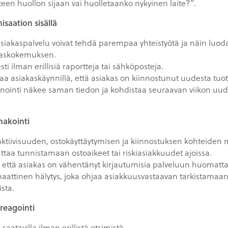
teen huollon sijaan vai huolletaanko nykyinen laite?”.
saation sisällä
 asiakaspalvelu voivat tehdä parempaa yhteistyötä ja näin lu
askokemuksen.
sti ilman erillisiä raportteja tai sähköposteja.
 asiakaskäynnillä, että asiakas on kiinnostunut uudesta tuote
nointi näkee saman tiedon ja kohdistaa seuraavan viikon uu
nakointi
a aktiivisuuden, ostokäyttäytymisen ja kiinnostuksen kohteiden
ttaa tunnistamaan ostoaikeet tai riskiasiakkuudet ajoissa.
 että asiakas on vähentänyt kirjautumisia palveluun huomatt
maattinen hälytys, joka ohjaa asiakkuusvastaavan tarkistamaa
sta.
reagointi
 saatavilla ilman erillistä etsimistä.