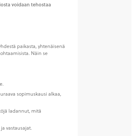
iosta voidaan tehostaa
a yhdestä paikasta, yhtenäisenä
kohtaamisista. Näin se
e.
seuraava sopimuskausi alkaa,
töjä ladannut, mitä
 ja vastausajat.