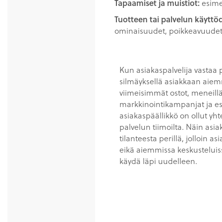
Tapaamiset ja muistiot:
esime
Tuotteen tai palvelun käyttö
ominaisuudet, poikkeavuudet 
Kun asiakaspalvelija vastaa
silmäyksellä asiakkaan aiem
viimeisimmät ostot, meneill
markkinointikampanjat ja esi
asiakaspäällikkö on ollut yh
palvelun tiimoilta. Näin asia
tilanteesta perillä, jolloin 
eikä aiemmissa keskusteluissa
käydä läpi uudelleen.