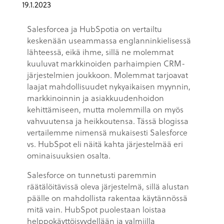
19.1.2023
Salesforcea ja HubSpotia on vertailtu
keskenään useammassa englanninkielisessä
lähteessä, eikä ihme, sillä ne molemmat
kuuluvat markkinoiden parhaimpien CRM-
järjestelmien joukkoon. Molemmat tarjoavat
laajat mahdollisuudet nykyaikaisen myynnin,
markkinoinnin ja asiakkuudenhoidon
kehittämiseen, mutta molemmilla on myös
vahvuutensa ja heikkoutensa. Tässä blogissa
vertailemme nimensä mukaisesti Salesforce
vs. HubSpot eli näitä kahta järjestelmää eri
ominaisuuksien osalta.
Salesforce on tunnetusti paremmin
räätälöitävissä oleva järjestelmä, sillä alustan
päälle on mahdollista rakentaa käytännössä
mitä vain. HubSpot puolestaan loistaa
helppokäyttöisyydellään ja valmiilla