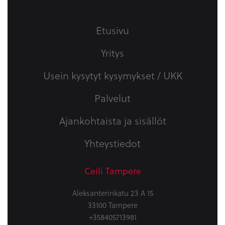
Etusivu
Yritys
Usein kysytyt kysymykset / UKK
Palvelut
Ajankohtaista ja sisällöt
Yhteystiedot
Ceili Tampere
Aleksanterinkatu 23 A 15
33100 Tampere
+358405713981