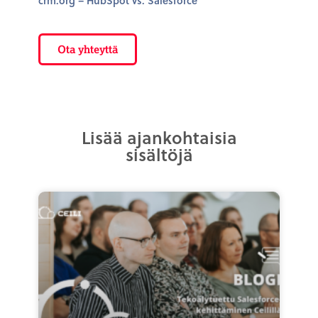
crm.org – HubSpot vs. Salesforce
Ota yhteyttä
Lisää ajankohtaisia
sisältöjä