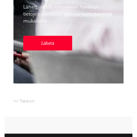
Lähettämällä lomakkeen hyväksyt
tietojesi käsittelyn
tietosuojaselosteemme
mukaisesti.
<< Takaisin