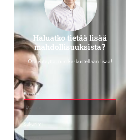
Haluatko tietää lisää
mahdollisuuksista?
Ota yhteyttä, niin keskustellaan lisää!
Etunimi
Sukunimi