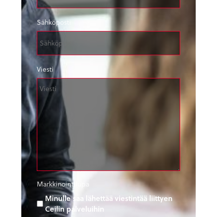
Sähköposti
Viesti
Markkinointilupa
Minulle saa lähettää viestintää liittyen
Ceilin palveluihin