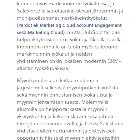
kirineet myös markkinoinnin työkaluissa, ja
Salesforcella sanotaankin olevan järeämmät ja
monipuolisemmat markkinointityökalut
(
Pardot eli Marketing Cloud Account Engagement
), mutta HubSpot tarjoaa
sekä Marketing Cloud
helppokäyttöisiä perustyökaluja fiksulla tavalla.
Inboundin rinnalle on tuotu myös outbound
markkinoinnin työkalut ja näiden
yhdistäminen onkin jokaisen modernin CRM-
alustan työkalupakissa.
Myynti puolestaan kiittää molempia
järjestelmiä selkeästä myyntiputkinäkymästä
sekä myynnin ennustamisen työkaluista ja
myynnin johtamisen tuesta. Molemmilla
alustoilla on helppo tarkastella myynnin
yksityiskohtia ja kokonaiskuvaa sekä johtaa
tiimejä raportoinnin avulla, ja lisäksi Salesforce
yhdistää liidien nurturoinnin ja pisteytyksen
opportunityihin sekä myynnin aktiviteetteihin,