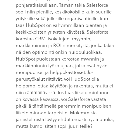
pohjaratkaisuillaan. Tämän takia Salesforce
sopii niin pienille, keskikokoisille kuin suurille
yrityksille sekä julkisille organisaatioille, kun
taas HubSpot on vahvimmillaan pienten ja
keskikokoisten yritysten käytössä. Salesforce
korostaa CRM-työkalujen, myynnin,
markkinoinnin ja ROI:n merkitystä, jonka takia
näiden optimointi onkin huippuluokkaa.
HubSpot puolestaan korostaa myynnin ja
markkinoinnin työkalujaan, jotka ovat hyvin
monipuoliset ja helppokäyttöiset. Jos
perustyökalut riittävät, voi HubSpot olla
helpompi ottaa käyttöön ja rakentaa, mutta ei
niin räätälöitävissä. Jos taas liiketoimintanne
on kovassa kasvussa, voi Salesforce vastata
pitkällä tähtäimellä paremmin monipuolisen
liiketoiminnan tarpeisiin. Molemmista
järjestelmistä löytyy ehdottomasti hyviä puolia,
mutta kumpi sitten sopii juuri teille?