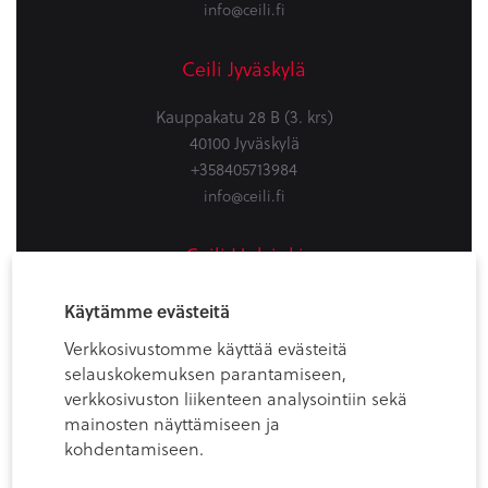
info@ceili.fi
Ceili Jyväskylä
Kauppakatu 28 B (3. krs)
40100 Jyväskylä
+358405713984
info@ceili.fi
Ceili Helsinki
Firdonkatu 2
Käytämme evästeitä
Workery West, 6th floor
Verkkosivustomme käyttää evästeitä
00520 Helsinki (Spaces Tripla)
selauskokemuksen parantamiseen,
+358405713984
verkkosivuston liikenteen analysointiin sekä
info@ceili.fi
mainosten näyttämiseen ja
kohdentamiseen.