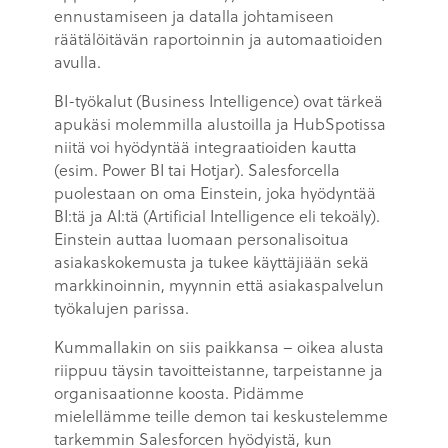
ennustamiseen ja datalla johtamiseen
räätälöitävän raportoinnin ja automaatioiden
avulla.
BI-työkalut (Business Intelligence) ovat tärkeä
apukäsi molemmilla alustoilla ja HubSpotissa
niitä voi hyödyntää integraatioiden kautta
(esim. Power BI tai Hotjar). Salesforcella
puolestaan on oma Einstein, joka hyödyntää
BI:tä ja AI:tä (Artificial Intelligence eli tekoäly).
Einstein auttaa luomaan personalisoitua
asiakaskokemusta ja tukee käyttäjiään sekä
markkinoinnin, myynnin että asiakaspalvelun
työkalujen parissa.
Kummallakin on siis paikkansa – oikea alusta
riippuu täysin tavoitteistanne, tarpeistanne ja
organisaationne koosta. Pidämme
mielellämme teille demon tai keskustelemme
tarkemmin Salesforcen hyödyistä, kun