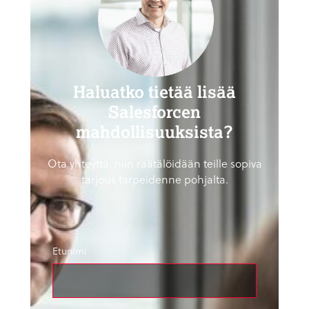
Haluatko tietää lisää
Salesforcen
mahdollisuuksista?
Ota yhteyttä, niin räätälöidään teille sopiva
tarjous tarpeidenne pohjalta.
Etunimi