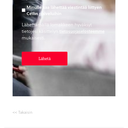
Minulle saa lähettää viestintää liittyen
Ceilin palveluihin
Lähettämällä lomakkeen hyväksyt
tietojesi käsittelyn
tietosuojaselosteemme
mukaisesti.
<< Takaisin