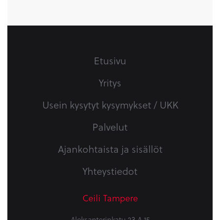
Etusivu
Yritys
Usein kysytyt kysymykset / UKK
Palvelut
Ajankohtaista ja sisällöt
Yhteystiedot
Ceili Tampere
Aleksanterinkatu 23 A 15