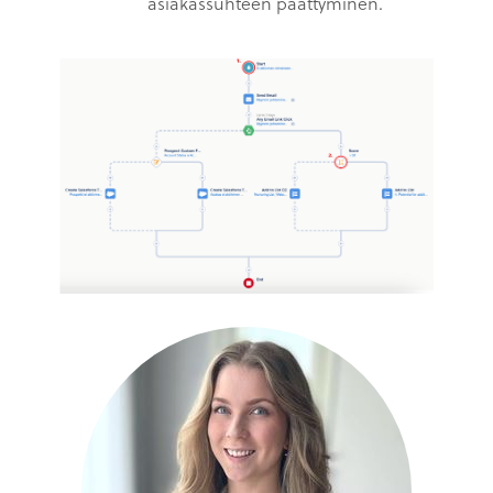
asiakassuhteen päättyminen.