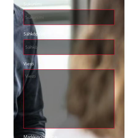
Sukunimi
Sähköposti
Viesti
Markkinointilupa