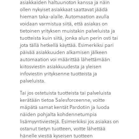
asiakkaiden haltuunoton kanssa ja näin
ollen nykyiset asiakkaat saattavat jäädä
hieman taka-alalle. Automaation avulla
voidaan varmistua siitä, että asiakas on
tietoinen yrityksen muistakin palveluista ja
tuotteista kuin siitä, jonka alun perin osti tai
jota tällä hetkellä käyttää. Esimerkiksi pari
päivää asiakkuuden alkamisen jälkeen
automaation voi määrittää lähettämään
kiitosviestin asiakkuudesta ja yleisen
infoviestin yrityksenne tuotteista ja
palveluista.
Tai jos ostetuista tuotteista tai palveluista
kerätään tietoa Salesforceenne, voitte
mäpätä samat kentät Pardotiin ja luoda
näiden pohjalta kohdennetumpia
lisämyyntiviestejä. Esimerkiksi jos asiakas on
ostanut tietyn tuotteen, voitte lähettää
hänelle viestiä kyseisen tuotteen