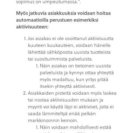
sopimus on umpeutumassa.”.
Myös jatkuvia asiakkuuksia voidaan hoitaa
automaatioilla perustuen esimerkiksi
aktiivisuuteen:
Jos asiakas ei ole osoittanut aktiivisuutta
kuuteen kuukauteen, voidaan hänelle
lähettää sähköpostia uusista tuotteista
tai suosituimmista palveluista.
Näin asiakas on tietoinen uusista
palveluista ja kynnys ottaa yhteyttä
myös madaltuu, kun yritys pitää
itsekin yhteyttä aktiivisesti.
Asiakkaiden pisteitä voidaan myös laskea
tai nostaa aktiivisuuden mukaan ja
myynti voi käydä läpi ei aktiiviset, joita ei
saada lämmiteltyä enää pelkän
markkinoinnin keinoin.
Näin voidaan mahdollisesti estää