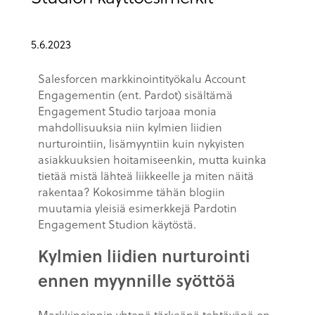
5.6.2023
Salesforcen markkinointityökalu Account
Engagementin (ent. Pardot) sisältämä
Engagement Studio tarjoaa monia
mahdollisuuksia niin kylmien liidien
nurturointiin, lisämyyntiin kuin nykyisten
asiakkuuksien hoitamiseenkin, mutta kuinka
tietää mistä lähteä liikkeelle ja miten näitä
rakentaa? Kokosimme tähän blogiin
muutamia yleisiä esimerkkejä Pardotin
Engagement Studion käytöstä.
Kylmien liidien nurturointi
ennen myynnille syöttöä
Markkinoinnin yhtenä tärkeänä tehtävänä on